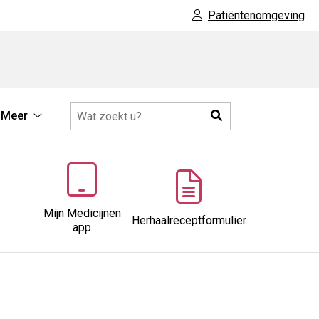
Patiëntenomgeving
Zoeken
Meer
sten
Meer
submenu
wijze
menu
Mijn Medicijnen
Herhaalreceptformulier
app