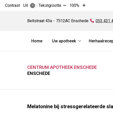
Tekst
Tekst
Contrast
Tekstgrootte
100%
Uit
verkleinen
vergroten
Centrum
met
met
Apotheek
Beltstraat
43a
7512AC
Enschede
Tel:
053 431 
10%
10%
Enschede
Hoofdmenu
Home
Uw apotheek
Herhaalrece
Uw
apotheek
submenu
CENTRUM APOTHEEK ENSCHEDE
ENSCHEDE
Melatonine bij stressgerelateerde s