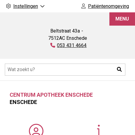
Instellingen
Patiëntenomgeving
Centrum
MENU
Apotheek
Enschede
Beltstraat
43a
7512AC
Enschede
Tel:
053 431 4664
Hoofdmenu
Zoeke
CENTRUM APOTHEEK ENSCHEDE
ENSCHEDE