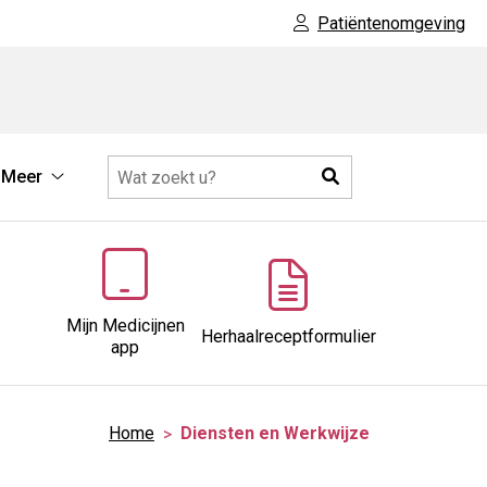
Patiëntenomgeving
Zoeken
Meer
sten
Meer
submenu
wijze
menu
Mijn Medicijnen
Herhaalreceptformulier
app
Home
Diensten en Werkwijze