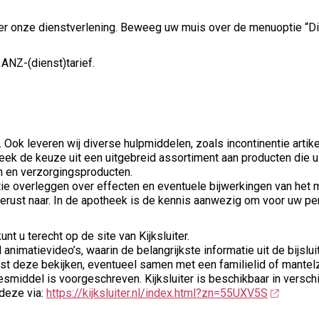
er onze dienstverlening. Beweeg uw muis over de menuoptie “D
 ANZ-(dienst)tarief.
k leveren wij diverse hulpmiddelen, zoals incontinentie artikel
eek de keuze uit een uitgebreid assortiment aan producten die 
n en verzorgingsproducten.
atie overleggen over effecten en eventuele bijwerkingen van het
 gerust naar. In de apotheek is de kennis aanwezig om voor uw per
nt u terecht op de site van Kijksluiter.
l animatievideo’s, waarin de belangrijkste informatie uit de bijsl
 rust deze bekijken, eventueel samen met een familielid of mantel
esmiddel is voorgeschreven. Kijksluiter is beschikbaar in verschi
 deze via:
https://kijksluiter.nl/index.html?zn=55UXV5S