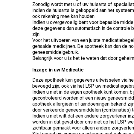
Zonodig wordt met u of uw huisarts of specialist
indien de huisarts is gekoppeld aan het systeem,
ook rekening mee kan houden.
Indien u overgevoelig bent voor bepaalde middel
deze gegevens dan automatisch in de controle bet
zijn.
Voor het uitvoeren van een juiste medicatiebege
gehaalde medicijnen. De apotheek kan dan de noo
geneesmiddelgebruik.
Belangrijk voor u is het te weten dat door gehe
Inzage in uw Medicatie
Deze apotheek kan gegevens uitwisselen via het 
bevoegd zijn, ook via het LSP uw medicatiegebru
Indien u niet in de eigen apotheek kunt komen, 
gecontroleerd worden of een nieuw geneesmidde
apotheek allergieën of aandoeningen bekend zijn
door verkeerde geneesmiddelen (combinaties) t
Indien u niet wilt dat een andere zorgverlener i
worden in dat geval door ons niet op het LSP weg
zichtbaar gemaakt voor alleen andere zorgverlen
Stel gerust uw vragen en schroom niet ook naar 