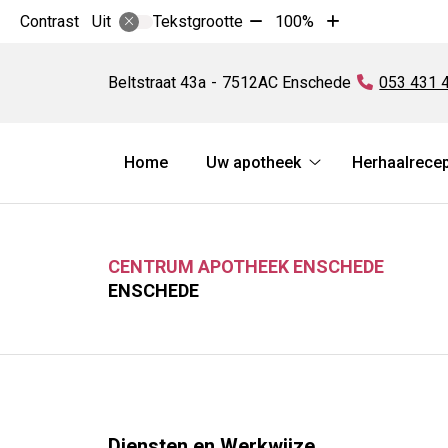
Tekst
Tekst
Contrast
Tekstgrootte
100%
Uit
verkleinen
vergroten
Centrum
met
met
Apotheek
Beltstraat
43a
7512AC
Enschede
Tel:
053 431 
10%
10%
Enschede
Hoofdmenu
Home
Uw apotheek
Herhaalrece
Uw
apotheek
submenu
CENTRUM APOTHEEK ENSCHEDE
ENSCHEDE
Diensten en Werkwijze