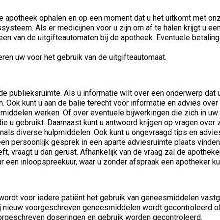
de apotheek ophalen en op een moment dat u het uitkomt met onze
systeem. Als er medicijnen voor u zijn om af te halen krijgt u 
n van de uitgifteautomaten bij de apotheek. Eventuele betalinge
reren uw voor het gebruik van de uitgifteautomaat.
de publieksruimte. Als u informatie wilt over een onderwerp dat u 
n. Ook kunt u aan de balie terecht voor informatie en advies ov
delen werken. Of over eventuele bijwerkingen die zich in uw 
 u gebruikt. Daarnaast kunt u antwoord krijgen op vragen over z
enals diverse hulpmiddelen. Ook kunt u ongevraagd tips en advie
n persoonlijk gesprek in een aparte adviesruimte plaats vinden.
ft, vraagt u dan gerust. Afhankelijk van de vraag zal de apothek
r een inloopspreekuur, waar u zonder afspraak een apotheker ku
 wordt voor iedere patiënt het gebruik van geneesmiddelen vast
 Bij nieuw voorgeschreven geneesmiddelen wordt gecontroleerd
oorgeschreven doseringen en gebruik worden gecontroleerd.