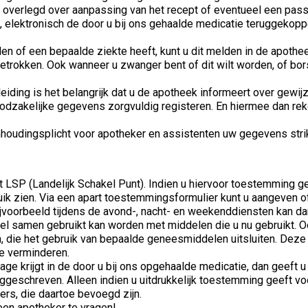
 overlegd over aanpassing van het recept of eventueel een passe
 elektronisch de door u bij ons gehaalde medicatie teruggekoppel
en of een bepaalde ziekte heeft, kunt u dit melden in de apoth
rokken. Ook wanneer u zwanger bent of dit wilt worden, of borst
leiding is het belangrijk dat u de apotheek informeert over gew
dzakelijke gegevens zorgvuldig registeren. En hiermee dan rekeni
imhoudingsplicht voor apotheker en assistenten uw gegevens stri
LSP (Landelijk Schakel Punt). Indien u hiervoor toestemming ge
ik zien. Via een apart toestemmingsformulier kunt u aangeven of 
bijvoorbeeld tijdens de avond-, nacht- en weekenddiensten kan d
l samen gebruikt kan worden met middelen die u nu gebruikt. O
, die het gebruik van bepaalde geneesmiddelen uitsluiten. Deze
e verminderen.
nzage krijgt in de door u bij ons opgehaalde medicatie, dan gee
geschreven. Alleen indien u uitdrukkelijk toestemming geeft voo
ers, die daartoe bevoegd zijn.
een apotheker te vragen!