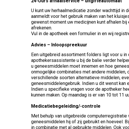
24-Uurs afhaalservice – uitgifteautomaat
U kunt uw herhaalmedicatie zonder wachttijd in 
aanmeldt voor het gebruik maken van het kluisjes
gewenst moment uw medicijnen kunt afhalen bij ee
afrekenen.
Vul in de apotheek een formulier in en wij regist
Advies – Inloopspreekuur
Een uitgebreid assortiment folders ligt voor u in 
apothekersassistente u bij de balie verder helpe
u geneesmiddelen moet innemen en hoe geneesmid
onmogelijke combinaties met andere middelen, die
verschillende soorten alternatieve middelen, ev
geneesmiddelengebruik. Indien u dit wenst kan ee
Indien u specifieke vragen voor de apotheker hee
kunnen maken. Op maandag is er van 10 tot 11 uu
Medicatiebegeleiding/-controle
Met behulp van uitgebreide computerregistratie
geneesmiddelen hij of zij gebruikt en hoeveel.
in combinatie met al gebruikte middelen. Ook v