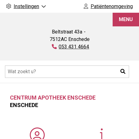
Instellingen
Patiëntenomgeving
Centrum
MENU
Apotheek
Enschede
Beltstraat
43a
7512AC
Enschede
Tel:
053 431 4664
Hoofdmenu
Zoeke
CENTRUM APOTHEEK ENSCHEDE
ENSCHEDE