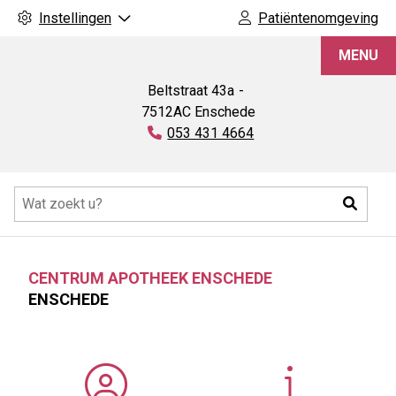
Instellingen
Patiëntenomgeving
Centrum
MENU
Apotheek
Enschede
Beltstraat
43a
7512AC
Enschede
Tel:
053 431 4664
Hoofdmenu
Zoeke
CENTRUM APOTHEEK ENSCHEDE
ENSCHEDE